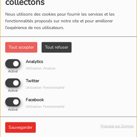
collectons
Nous utilisons des cookies pour fournir les services et les
fonctionnalités proposés sur notre site et pour améliorer
l'expérience de nos utilisateurs.
Tout accepter
Tout refuser
Analytics
Utilisation: Analyse
Activé
Twitter
Utilisation: Fonctionnalité
Activé
Facebook
29 JUIN 2026 -
1244 VUES
Utilisation: Fonctionnalité
Activé
ÉCOUTER LE PODCAST
TÉLÉCHARGER LE PODCAST
Propulsé par Orejime
Sauvegarder
Votre émission du mardi soir avec : B&S Concept - Grant
Nelson - Earth N Days - Jorge Montia - Delistic - Enrico