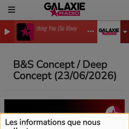
I'm Watching You (So Many Times) (Sean Finn Remix
GADJO
B&S Concept / Deep
Concept (23/06/2026)
Les informations que nous