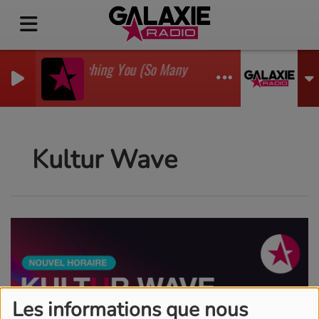
I'm Watching You (So Many Times) (Sean Finn Remix)
GADJO
Kultur Wave
Les informations que nous