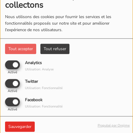
collectons
Nous utilisons des cookies pour fournir les services et les
fonctionnalités proposés sur notre site et pour améliorer
l'expérience de nos utilisateurs.
Tout accepter
Tout refuser
Analytics
Utilisation: Analyse
Activé
Twitter
Utilisation: Fonctionnalité
MERCREDI, DE 20:00 À 21:00
Activé
Facebook
15408 VUES
Utilisation: Fonctionnalité
Activé
Kultur Wave animé par Greg 20h-21h chaque mercredi
Propulsé par Orejime
Sauvegarder