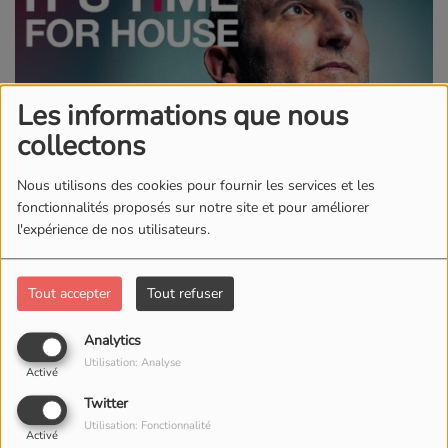
Les informations que nous
collectons
Nous utilisons des cookies pour fournir les services et les
fonctionnalités proposés sur notre site et pour améliorer
l'expérience de nos utilisateurs.
Tout accepter
Tout refuser
Analytics
19 JUILLET 2026
Utilisation: Analyse
Activé
Chaque dimanche de 16h à 17h, plongez dans l'univers de la
Twitter
House Music au sens large avec
Chris Collin's
aux commandes
Utilisation: Fonctionnalité
pour une heure de mix dynamique.
Activé