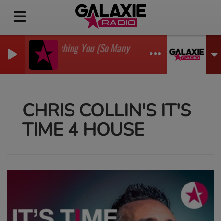
I'm Watching You (So Many Times) (Sean Finn Remix)
GADJO
CHRIS COLLIN'S IT'S
TIME 4 HOUSE