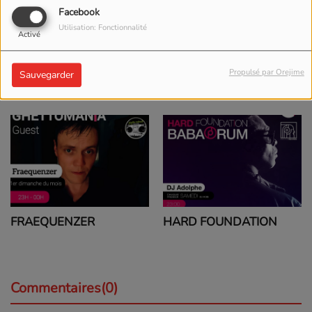
Pour les amateurs de beats groovy et de rythmes envoûtants,
Facebook
seulement sur
Galaxie Radio
!
#ItsTimeForHouse
#HouseMusic
#ChrisCollins
#GalaxieRadio
Utilisation: Fonctionnalité
Activé
Propulsé par Orejime
Sauvegarder
Voir aussi
HARD FOUNDATION
FRAEQUENZER
Commentaires(0)