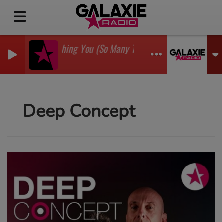
I'm Watching You (So Many Times) (Sean Finn Remix)
GADJO
Deep Concept