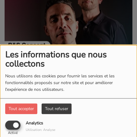
Les informations que nous
collectons
Nous utilisons des cookies pour fournir les services et les
fonctionnalités proposés sur notre site et pour améliorer
l'expérience de nos utilisateurs.
MARDI, DE 20:58 À 20:58
8557 VUES
Tout accepter
Tout refuser
Hervé et Cédric vous proposent tous les mardis une
Analytics
émission inédite Deep Concept 100% promos et
Utilisation: Analyse
Activé
nouveautés.