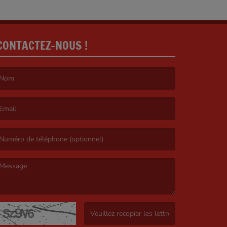
CONTACTEZ-NOUS !
e nom est obligatoire. )
’email est obligatoire. )
e message est obligatoire. )