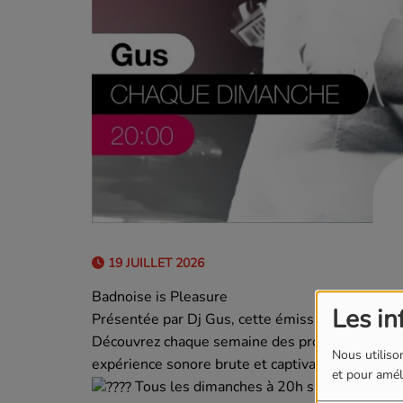
19 JUILLET 2026
Badnoise is Pleasure
Les in
Présentée par Dj Gus, cette émission met à l'ho
Découvrez chaque semaine des productions inédi
Nous utilison
expérience sonore brute et captivante, à ne pas
et pour améli
Tous les dimanches à 20h sur
Galaxie Ra