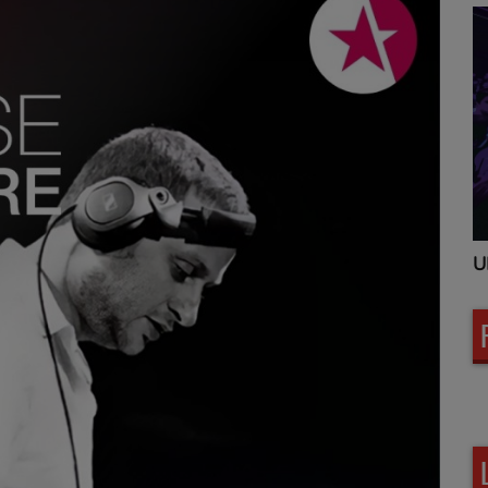
UNITED CLUBBING
U