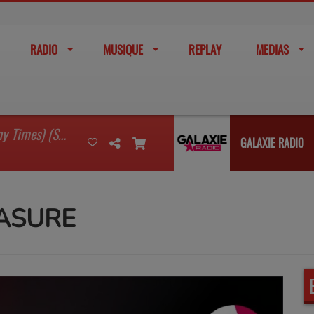
RADIO
MUSIQUE
REPLAY
MEDIAS
I'm Watching You (So Many Times) (Sean Finn Remix)
GALAXIE RADIO
EASURE