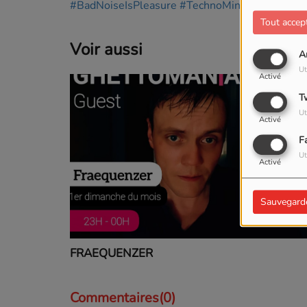
#BadNoiseIsPleasure
#TechnoMinimaliste
#Ra
Tout accep
Voir aussi
A
Ut
Activé
T
Ut
Activé
F
Ut
Activé
Sauvegard
FRAEQUENZER
Commentaires(0)