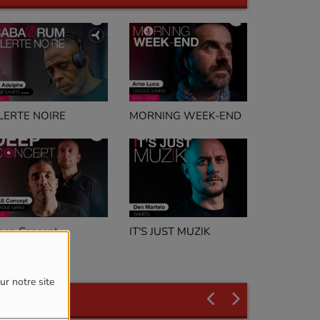
LERTE NOIRE
MORNING WEEK-END
IT'S JUST MUZIK
eep Concept
ur notre site
L'ÉQUIPE