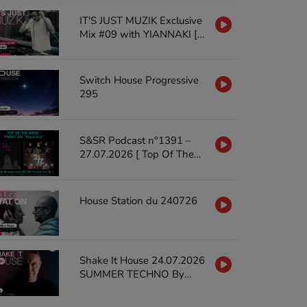
IT'S JUST MUZIK Exclusive
Mix #09 with YIANNAKI [18
JUL'26]
Switch House Progressive
295
S&SR Podcast n°1391 –
27.07.2026 [ Top Of The
Week FRONT 242 « Black
Out »]
House Station du 240726
Shake It House 24.07.2026
SUMMER TECHNO By
MARTY STIEVENARD on
GALAXIERADIO