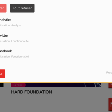
dioShow
#galaxieradio
ter
Tout refuser
nalytics
ilisation: Analyse
witter
ilisation: Fonctionnalité
acebook
ilisation: Fonctionnalité
Marty Stievenard
L
Prop
er
HARD FOUNDATION