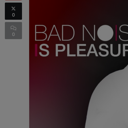
0
0
UNITED CLUBBING