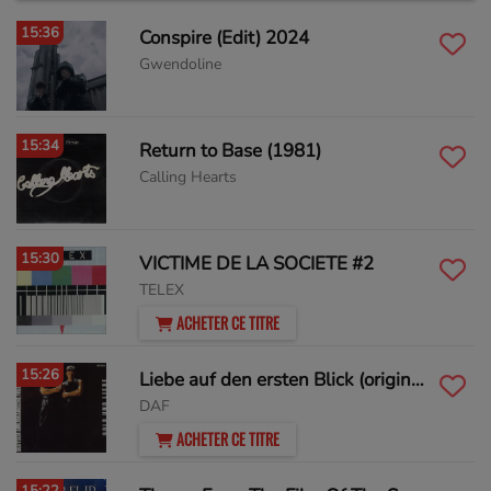
15:36
Conspire (Edit) 2024
Gwendoline
15:34
Return to Base (1981)
Calling Hearts
15:30
VICTIME DE LA SOCIETE #2
TELEX
ACHETER CE TITRE
15:26
Liebe auf den ersten Blick (original)
DAF
ACHETER CE TITRE
15:22