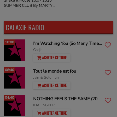
Shake It House 10.07.2026
SUMMER CLUB By MARTY
STIEVENARD on
GALAXIERADIO
GALAXIE RADIO
10:00
I'm Watching You (So Many Times) (Sean Finn Remix)
Gadjo
ACHETER CE TITRE
08:40
Tout le monde est fou
Jain & Solomun
ACHETER CE TITRE
04:40
NOTHING FEELS THE SAME (2025)
IDA ENGBERG
ACHETER CE TITRE