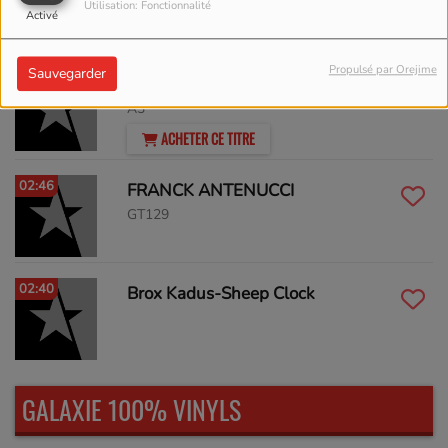
Asylum Bros.
Utilisation: Fonctionnalité
Activé
Propulsé par Orejime
Sauvegarder
02:50
MANATANE
A3
ACHETER CE TITRE
02:46
FRANCK ANTENUCCI
GT129
02:40
Brox Kadus-Sheep Clock
GALAXIE 100% VINYLS