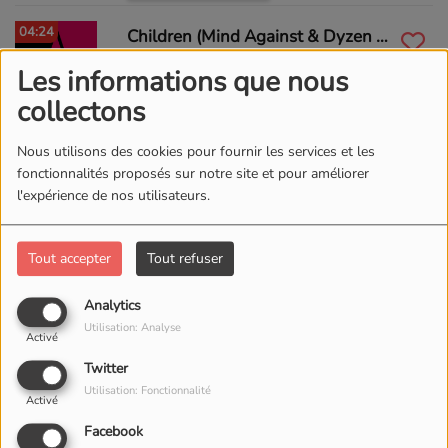
04:24
Children (Mind Against & Dyzen Remix)
WhoMadeWho
Les informations que nous
ACHETER CE TITRE
collectons
04:22
Never Let You Go (2025)
Nous utilisons des cookies pour fournir les services et les
Tinlicker
fonctionnalités proposés sur notre site et pour améliorer
ACHETER CE TITRE
l'expérience de nos utilisateurs.
GALAXIE IA
Tout accepter
Tout refuser
Analytics
03:02
LET ME SEE MANATANE HARD REMIX
Utilisation: Analyse
Activé
GREG DENBOSA
Twitter
ACHETER CE TITRE
Utilisation: Fonctionnalité
Activé
02:56
LOWRIDER
Facebook