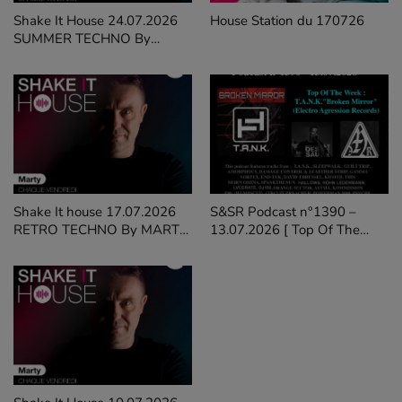
Shake It House 24.07.2026
House Station du 170726
SUMMER TECHNO By
MARTY STIEVENARD on
GALAXIERADIO
Shake It house 17.07.2026
S&SR Podcast n°1390 –
RETRO TECHNO By MARTY
13.07.2026 [ Top Of The
STIEVENARD on
Week T.A.N.K."Broken Mirror"
Galaxieradio
(Electro Agression Records)]