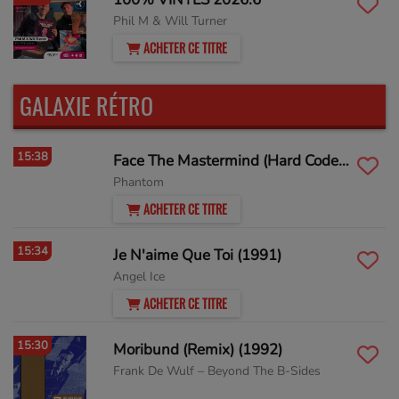
Phil M & Will Turner
ACHETER CE TITRE
GALAXIE RÉTRO
15:38
Face The Mastermind (Hard Coded Path Mix)
Phantom
ACHETER CE TITRE
15:34
Je N'aime Que Toi (1991)
Angel Ice
ACHETER CE TITRE
15:30
Moribund (Remix) (1992)
Frank De Wulf ‎– Beyond The B-Sides