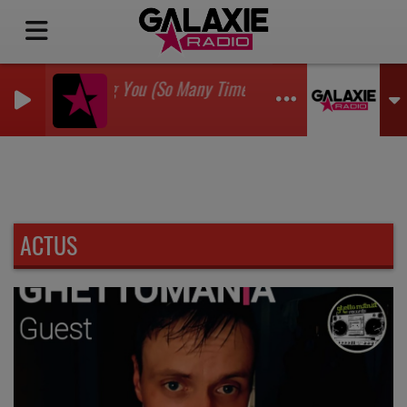
I'm Watching You (So Many Times) (Sean Finn Remix)
GADJO
ACTUS