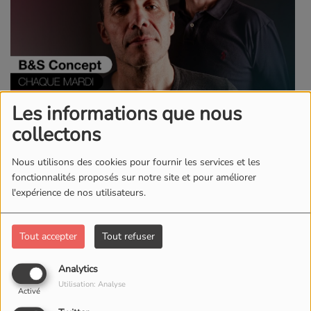
Les informations que nous
collectons
B&S CONCEPT / DEEP
CONCEPT (30/06/2026)
Nous utilisons des cookies pour fournir les services et les
fonctionnalités proposés sur notre site et pour améliorer
l'expérience de nos utilisateurs.
B&S CONCEPT / DEEP
CONCEPT (23/06/2026)
Tout accepter
Tout refuser
B&S CONCEPT / DEEP
Analytics
CONCEPT (16/06/2026)
Utilisation: Analyse
Activé