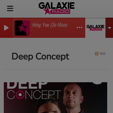
I'm Watching You (So Many Times) (Sean Finn Remix
GADJO
Deep Concept
RSS