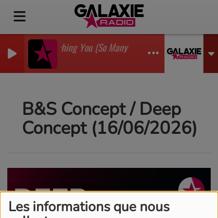
I'm Watching You (So Many Times) (Sean Finn Remix)
GADJO
B&S Concept / Deep
Concept (16/06/2026)
Les informations que nous