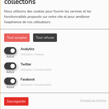
collectons
Nous utilisons des cookies pour fournir les services et les
fonctionnalités proposés sur notre site et pour améliorer
l'expérience de nos utilisateurs.
Tout accepter
Tout refuser
Analytics
Utilisation: Analyse
Activé
Twitter
Utilisation: Fonctionnalité
Activé
Facebook
17 JUIN 2026 -
1419 VUES
Utilisation: Fonctionnalité
Activé
ÉCOUTER LE PODCAST
TÉLÉCHARGER LE PODCAST
Propulsé par Orejime
Sauvegarder
votre émission du mardi soir 20h/21h avec :
B&S Concept
- Milton Shadow, Zsak - Pinto(NYC) - Disco Yams - Roel -