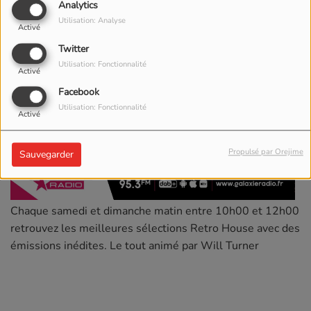
Analytics
Utilisation: Analyse
Activé
Twitter
Utilisation: Fonctionnalité
Activé
Facebook
Utilisation: Fonctionnalité
Activé
Propulsé par Orejime
Sauvegarder
Chaque samedi et dimanche matin entre 10h00 et 12h00
retrouvez les meilleures sélections Retro House avec des
émissions inédites. Le tout animé par Will Turner