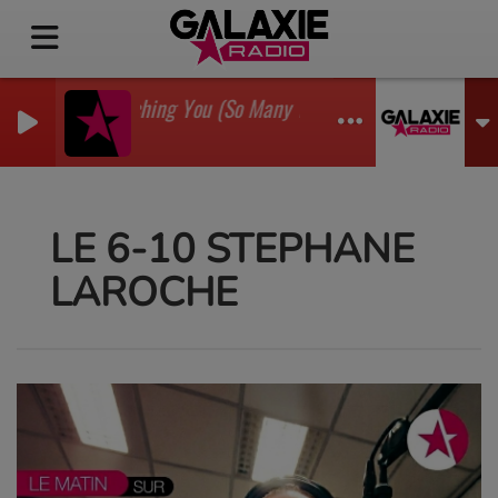
I'm Watching You (So Many Times) (Sean Finn Remix)
GADJO
LE 6-10 STEPHANE
LAROCHE