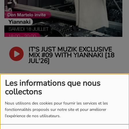
IT'S JUST MUZIK EXCLUSIVE
MIX #09 WITH YIANNAKI [18
JUL'26]
SWITCH HOUSE
Les informations que nous
PROGRESSIVE 295
collectons
Nous utilisons des cookies pour fournir les services et les
S&SR PODCAST N°1391 –
fonctionnalités proposés sur notre site et pour améliorer
27.07.2026 [ TOP OF THE
l'expérience de nos utilisateurs.
WEEK FRONT 242 « BLACK
OUT »]