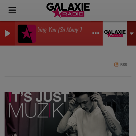
I'm Watching You (So Many Times) (Sean Finn Remix)
GADJO
RSS