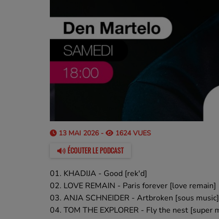
13 MAI 2026 -
1624 VUES
ÉCOUTER LE PODCAST
01. KHADIJA - Good [rek'd]
02. LOVE REMAIN - Paris forever [love remain]
03. ANJA SCHNEIDER - Artbroken [sous music]
04. TOM THE EXPLORER - Fly the nest [super m