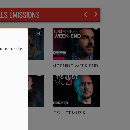
LES ÉMISSIONS
ur notre site
LERTE NOIRE
MORNING WEEK-END
IT'S JUST MUZIK
eep Concept