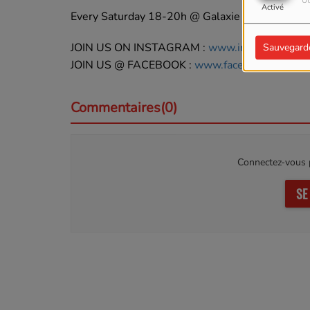
Ut
Activé
Every Saturday 18-20h @ Galaxie 95.3 France (
JOIN US ON INSTAGRAM :
www.instagram.com/
Sauvegard
JOIN US @ FACEBOOK :
www.facebook.com/itsj
Commentaires(0)
Connectez-vous p
SE