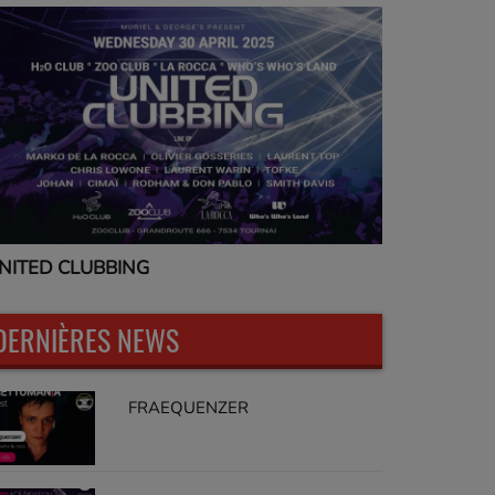
NITED CLUBBING
UNITED CL
DERNIÈRES NEWS
FRAEQUENZER