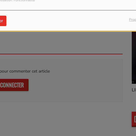
ilisation: Fonctionnalité
www.galaxieradio.fr
)
Prop
itsjustmuzikradio
er
ustmuzikradio
our commenter cet article
 CONNECTER
Marty Stievenard
L