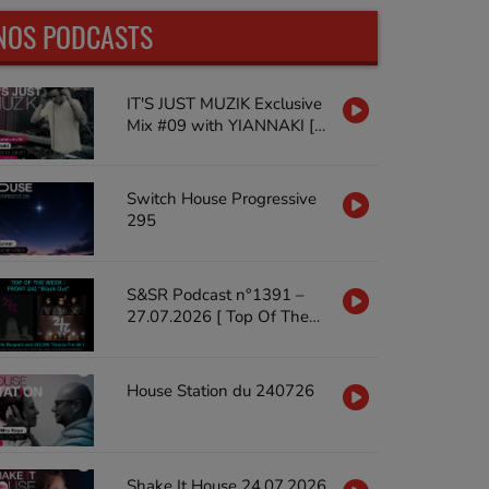
NOS PODCASTS
IT'S JUST MUZIK Exclusive
Mix #09 with YIANNAKI [18
JUL'26]
Switch House Progressive
295
S&SR Podcast n°1391 –
27.07.2026 [ Top Of The
Week FRONT 242 « Black
Out »]
House Station du 240726
Shake It House 24.07.2026