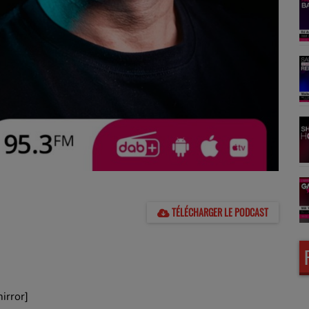
TÉLÉCHARGER LE PODCAST
irror]