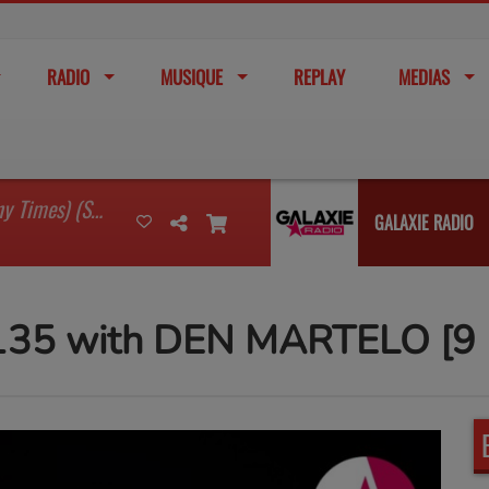
RADIO
MUSIQUE
REPLAY
MEDIAS
I'm Watching You (So Many Times) (Sean Finn Remix)
GALAXIE RADIO
135 with DEN MARTELO [9 