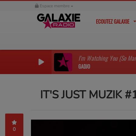
Espace membre
ECOUTEZ GALAXIE
GADJO
IT'S JUST MUZIK #
0