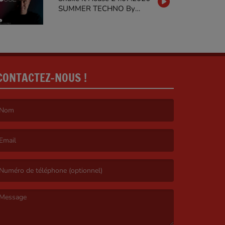
SUMMER TECHNO By
MARTY STIEVENARD on
GALAXIERADIO
CONTACTEZ-NOUS !
e nom est obligatoire. )
’email est obligatoire. )