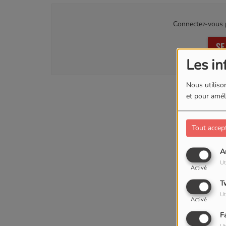
Connectez-vous p
SE
Les in
Nous utilison
et pour améli
Tout accep
A
Ut
Activé
T
Ut
Activé
F