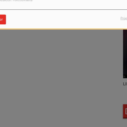
ilisation: Fonctionnalité
Prop
er
Marty Stievenard
L