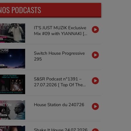
NOS PODCASTS
IT'S JUST MUZIK Exclusive
Mix #09 with YIANNAKI [18
JUL'26]
Switch House Progressive
295
S&SR Podcast n°1391 –
27.07.2026 [ Top Of The
Week FRONT 242 « Black
Out »]
House Station du 240726
Shake It House 24.07.2026