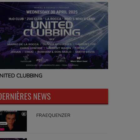
NITED CLUBBING
UNITED CL
DERNIÈRES NEWS
FRAEQUENZER