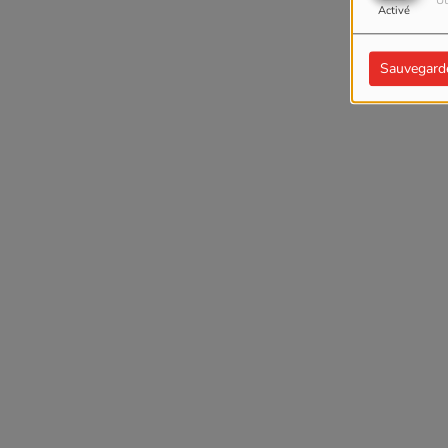
Ut
Activé
Sauvegard