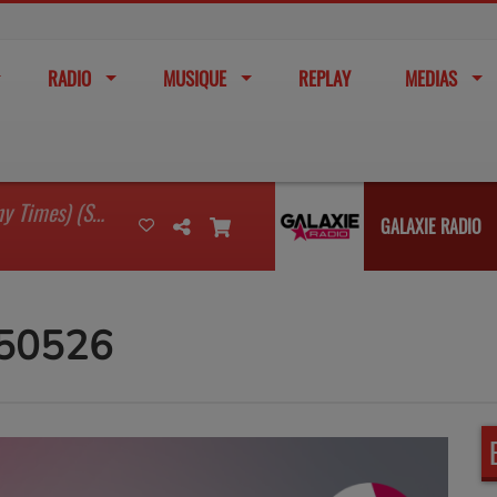
RADIO
MUSIQUE
REPLAY
MEDIAS
I'm Watching You (So Many Times) (Sean Finn Remix)
GALAXIE RADIO
150526