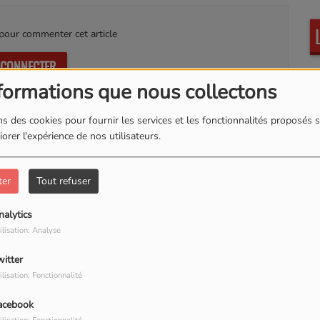
our commenter cet article
 CONNECTER
formations que nous collectons
s des cookies pour fournir les services et les fonctionnalités proposés s
orer l'expérience de nos utilisateurs.
Kultur Wave
A
ter
Tout refuser
nalytics
ilisation: Analyse
witter
ilisation: Fonctionnalité
Sampler & sans
D
Reproches
acebook