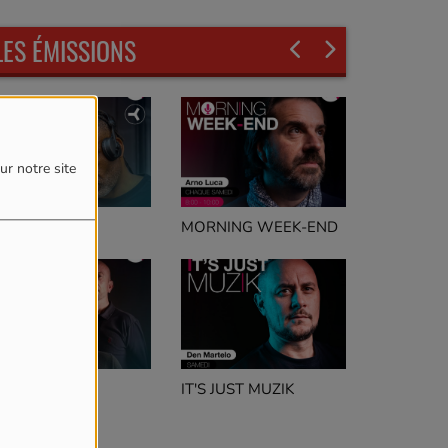
LES ÉMISSIONS
ur notre site
LERTE NOIRE
MORNING WEEK-END
IT'S JUST MUZIK
eep Concept