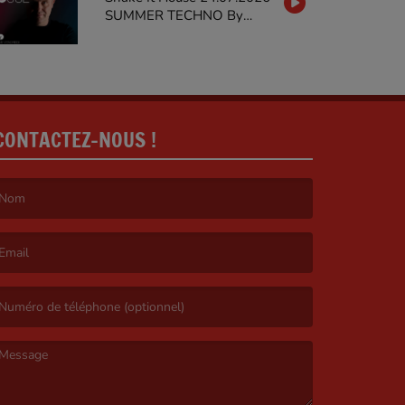
SUMMER TECHNO By
MARTY STIEVENARD on
GALAXIERADIO
CONTACTEZ-NOUS !
e nom est obligatoire. )
’email est obligatoire. )