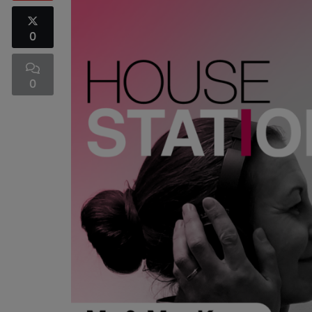
0
0
UNITED CLUBBING