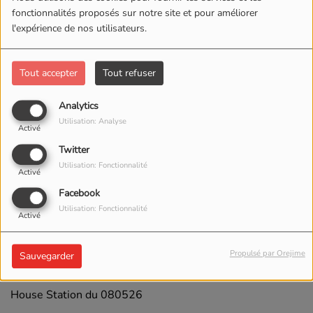
fonctionnalités proposés sur notre site et pour améliorer
l'expérience de nos utilisateurs.
Tout accepter
Tout refuser
Analytics
Utilisation: Analyse
Activé
Twitter
Utilisation: Fonctionnalité
Activé
Facebook
Utilisation: Fonctionnalité
Activé
13 MAI 2026 -
1119 VUES
Propulsé par Orejime
Sauvegarder
ÉCOUTER LE PODCAST
TÉLÉCHARGER LE PODCAST
House Station du 080526