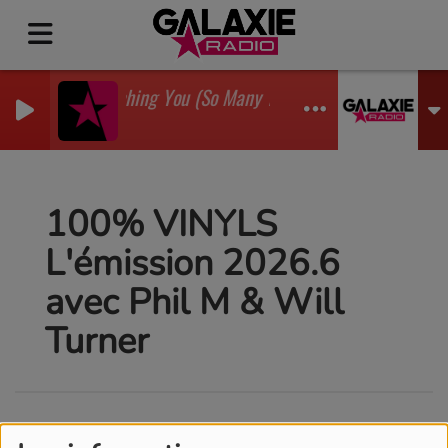
I'm Watching You (So Many Times) (Sean Finn Remix)
GADJO
100% VINYLS
L'émission 2026.6
avec Phil M & Will
Turner