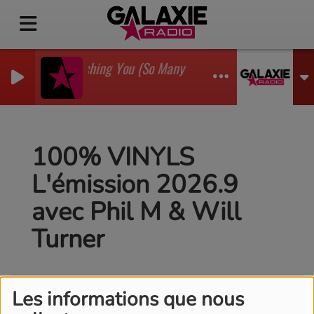
I'm Watching You (So Many Times) (Sean Finn Remix
GADJO
100% VINYLS
L'émission 2026.9
avec Phil M & Will
Turner
Les informations que nous