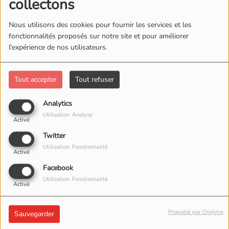
collectons
Nous utilisons des cookies pour fournir les services et les
fonctionnalités proposés sur notre site et pour améliorer
l'expérience de nos utilisateurs.
Tout accepter
Tout refuser
Analytics
Utilisation: Analyse
Activé
Twitter
Utilisation: Fonctionnalité
Activé
Facebook
Utilisation: Fonctionnalité
Activé
Propulsé par Orejime
18 MAI 2026 -
1459 VUES
Sauvegarder