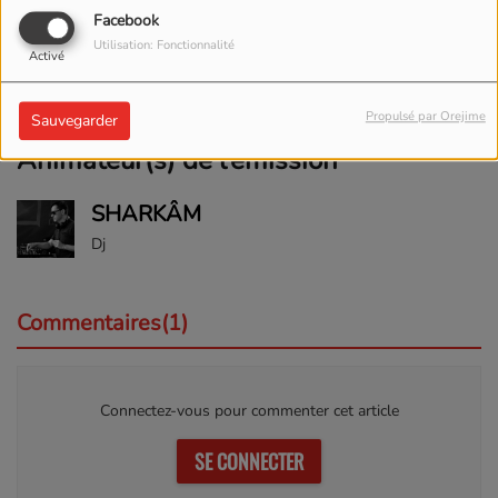
Facebook
#TekHouse
Utilisation: Fonctionnalité
Activé
#Techno
Propulsé par Orejime
Sauvegarder
Animateur(s) de l’émission
SHARKÂM
Dj
Commentaires(1)
Connectez-vous pour commenter cet article
SE CONNECTER