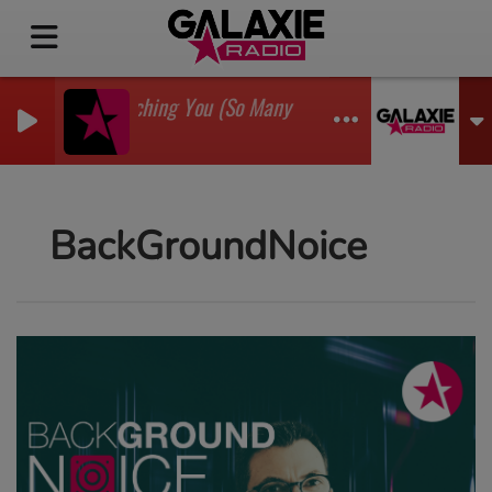
I'm Watching You (So Many Times) (Sean Finn Remix
GADJO
BackGroundNoice