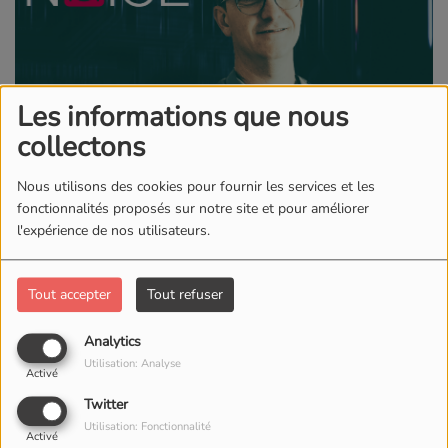
Les informations que nous
collectons
Nous utilisons des cookies pour fournir les services et les
fonctionnalités proposés sur notre site et pour améliorer
l'expérience de nos utilisateurs.
Tout accepter
Tout refuser
DIMANCHE, DE 15:00 À 16:00
Analytics
16550 VUES
Utilisation: Analyse
Activé
BackGroundNoice - BGN
Twitter
Utilisation: Fonctionnalité
Activé