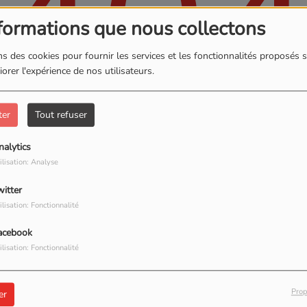
40
formations que nous collectons
s des cookies pour fournir les services et les fonctionnalités proposés s
orer l'expérience de nos utilisateurs.
ter
Tout refuser
nalytics
ilisation: Analyse
, vous avez rencontré une er
witter
ilisation: Fonctionnalité
Il semble que la page que vous recherchez n’existe plus.
acebook
ilisation: Fonctionnalité
Prop
er