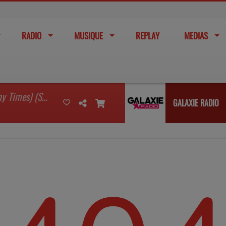
RADIO
MUSIQUE
REPLAY
MEDIAS
I'm Watching You (So Many Times) (Sean Finn Remix)
GALAXIE RADIO