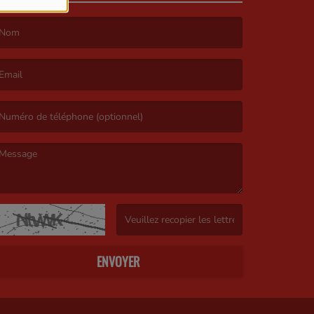
e nom est obligatoire. )
’email est obligatoire. )
e message est obligatoire. )
(Captcha invalide. )
ENVOYER